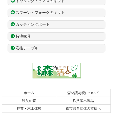
イヤリング・ピアスのキット
スプーン・フォークのキット
カッティングボート
特注家具
応接テーブル
コ
ペ
ン
ー
テ
ジ
ン
の
ツ
先
本
頭
文
へ
の
戻
ホーム
森林譲与税について
先
る
秩父の森
秩父産木製品
頭
へ
林業・木工体験
都市部自治体の皆様へ
戻