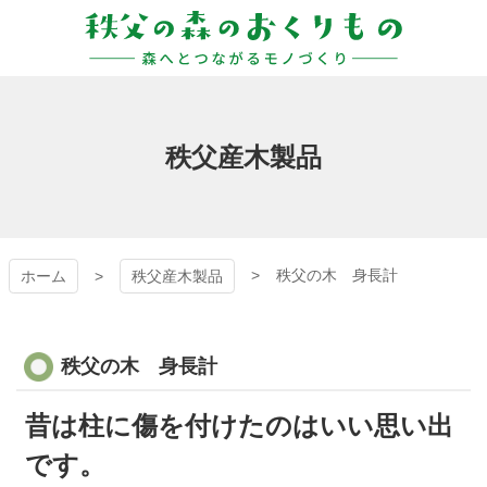
コ
ン
テ
ン
秩父の森のおくりも
ツ
本
の
文
秩父産木製品
へ
ス
キ
ッ
プ
秩父の木 身長計
ホーム
秩父産木製品
秩父の木 身長計
昔は柱に傷を付けたのはいい思い出
です。