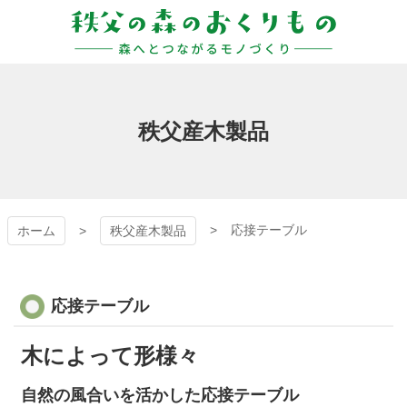
コ
ン
テ
ン
秩父の森のおくりも
ツ
本
の
文
秩父産木製品
へ
ス
キ
ッ
プ
応接テーブル
ホーム
秩父産木製品
応接テーブル
木によって形様々
自然の風合いを活かした応接テーブル