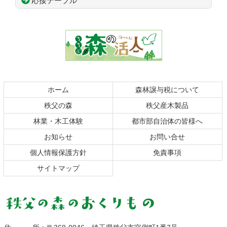
応接テーブル
コ
ペ
ン
ー
テ
ジ
ン
の
ツ
先
本
頭
文
へ
の
戻
ホーム
森林譲与税について
先
る
秩父の森
秩父産木製品
頭
へ
林業・木工体験
都市部自治体の皆様へ
戻
お知らせ
お問い合せ
る
個人情報保護方針
免責事項
サイトマップ