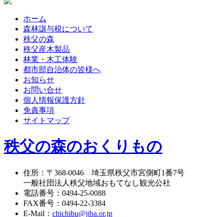
ホーム
森林譲与税について
秩父の森
秩父産木製品
林業・木工体験
都市部自治体の皆様へ
お知らせ
お問い合せ
個人情報保護方針
免責事項
サイトマップ
秩父の森のおくりもの
住所
：
〒368-0046
埼玉県秩父市宮側町1番7号
一般社団法人秩父地域おもてなし観光公社
電話番号
：
0494-25-0088
FAX番号
：
0494-22-3384
E-Mail
：
chichibu@jiba.or.jp