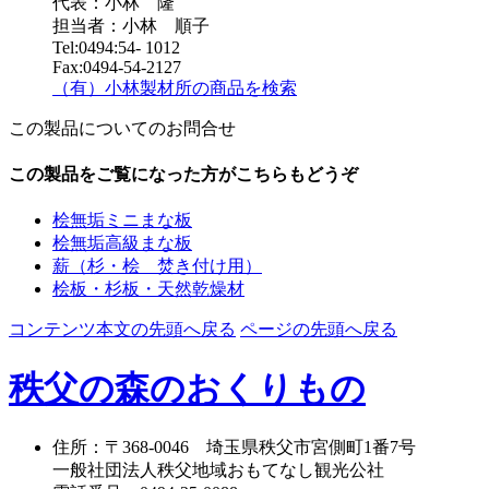
代表：小林 隆
担当者：小林 順子
Tel:0494:54- 1012
Fax:0494-54-2127
（有）小林製材所の商品を検索
この製品についてのお問合せ
この製品をご覧になった方がこちらもどうぞ
桧無垢ミニまな板
桧無垢高級まな板
薪（杉・桧 焚き付け用）
桧板・杉板・天然乾燥材
コンテンツ本文の先頭へ戻る
ページの先頭へ戻る
秩父の森のおくりもの
住所
：
〒368-0046
埼玉県秩父市宮側町1番7号
一般社団法人秩父地域おもてなし観光公社