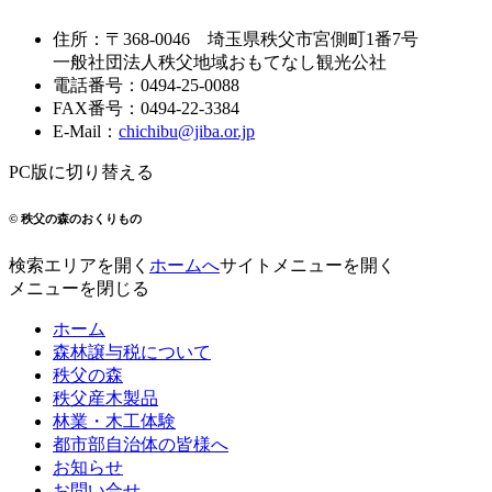
住所
：
〒368-0046
埼玉県秩父市宮側町1番7号
一般社団法人秩父地域おもてなし観光公社
電話番号
：
0494-25-0088
FAX番号
：
0494-22-3384
E-Mail
：
chichibu@jiba.or.jp
PC版に切り替える
© 秩父の森のおくりもの
検索エリアを開く
ホームへ
サイトメニューを開く
メニューを閉じる
ホーム
森林譲与税について
秩父の森
秩父産木製品
林業・木工体験
都市部自治体の皆様へ
お知らせ
お問い合せ