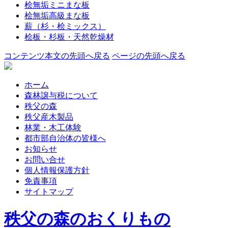
桧無垢ミニまな板
桧無垢高級まな板
薪（杉・桧ミックス）
桧板・杉板・天然乾燥材
コンテンツ本文の先頭へ戻る
ページの先頭へ戻る
ホーム
森林譲与税について
秩父の森
秩父産木製品
林業・木工体験
都市部自治体の皆様へ
お知らせ
お問い合せ
個人情報保護方針
免責事項
サイトマップ
秩父の森のおくりもの