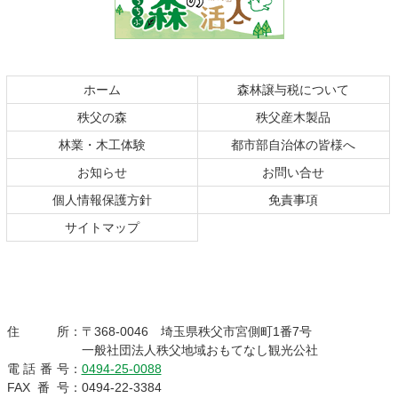
ン
の
ツ
先
本
頭
文
へ
の
戻
ホーム
森林譲与税について
先
る
秩父の森
秩父産木製品
頭
へ
林業・木工体験
都市部自治体の皆様へ
戻
お知らせ
お問い合せ
る
個人情報保護方針
免責事項
サイトマップ
秩父の森のおくりも
住所
：
〒368-0046
埼玉県秩父市宮側町1番7号
一般社団法人秩父地域おもてなし観光公社
の
電話番号
：
0494-25-0088
FAX番号
：
0494-22-3384