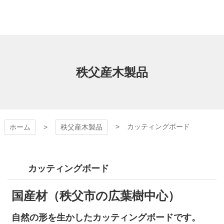
コ
ン
テ
ン
秩父の森のおくりも
ツ
本
の
文
秩父産木製品
へ
ス
キ
ッ
プ
カッティングボード
ホーム
秩父産木製品
カッティングボード
国産材（秩父市の広葉樹中心）
自然の形を生かしたカッティングボードです。