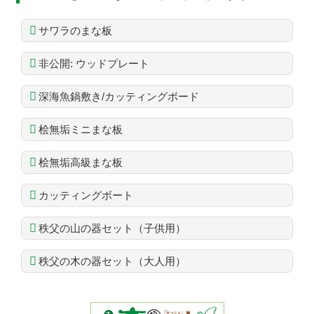
サワラのまな板
非公開: ウッドプレート
深海魚鍋敷き/カッティングボード
桧無垢ミニまな板
桧無垢高級まな板
カッティングボート
秩父の山の器セット（子供用）
秩父の木の器セット（大人用）
コ
ペ
ン
ー
テ
ジ