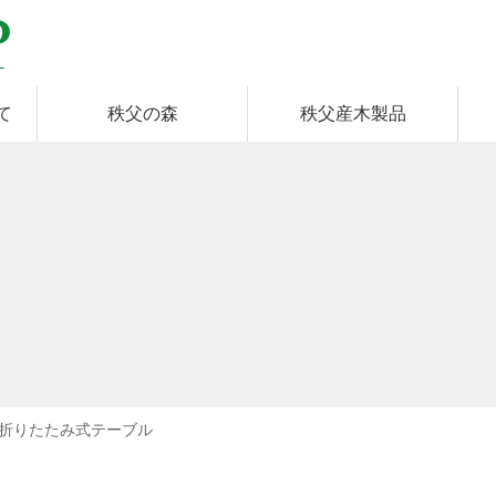
て
秩父の森
秩父産木製品
折りたたみ式テーブル