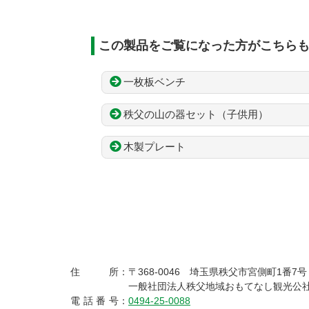
この製品をご覧になった方がこちら
一枚板ベンチ
秩父の山の器セット（子供用）
木製プレート
コ
ペ
ン
ー
テ
ジ
ン
の
ツ
先
本
頭
文
へ
秩父の森のおくり
の
戻
住所
：
〒368-0046
埼玉県秩父市宮側町1番7号
先
る
一般社団法人秩父地域おもてなし観光公
頭
電話番号
：
0494-25-0088