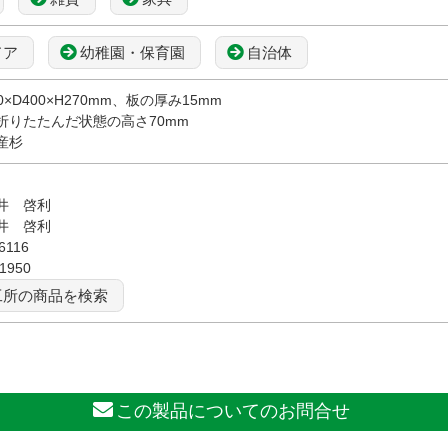
ドア
幼稚園・保育園
自治体
×D400×H270mm、板の厚み15mm
たんだ状態の高さ70mm
産杉
井 啓利
井 啓利
6116
-1950
工所の商品を検索
この製品についてのお問合せ