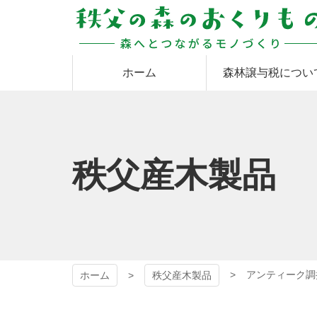
コ
ン
テ
ン
秩父の森のおくりも
ツ
ホーム
森林譲与税につい
本
文
の
へ
ス
キ
ッ
秩父産木製品
プ
アンティーク調
ホーム
秩父産木製品