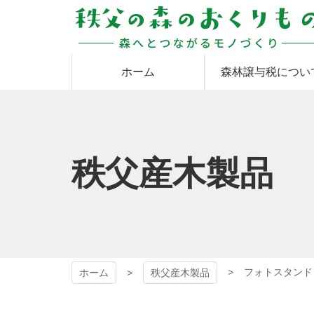
コ
ン
テ
ン
秩父の森のおくりも
ツ
ホーム
森林譲与税につい
本
文
の
へ
ス
キ
ッ
秩父産木製品
プ
フォトスタンド
ホーム
秩父産木製品