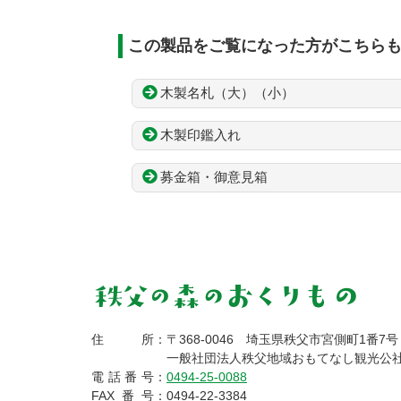
この製品をご覧になった方がこちら
木製名札（大）（小）
木製印鑑入れ
募金箱・御意見箱
コ
ペ
ン
ー
テ
ジ
ン
の
ツ
先
本
頭
文
へ
秩父の森のおくり
の
戻
住所
：
〒368-0046
埼玉県秩父市宮側町1番7号
先
る
一般社団法人秩父地域おもてなし観光公
頭
電話番号
：
0494-25-0088
もの
へ
FAX番号
：
0494-22-3384