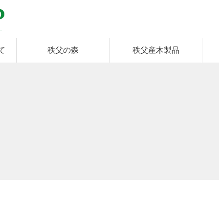
て
秩父の森
秩父産木製品