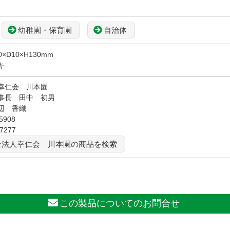
幼稚園・保育園
自治体
×D10×H130mm
キ
幸仁会 川本園
事長 田中 初男
辺 香織
-5908
-7277
祉法人幸仁会 川本園の商品を検索
この製品についてのお問合せ