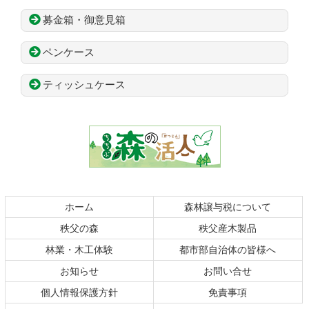
募金箱・御意見箱
ペンケース
ティッシュケース
コ
ペ
ン
ー
テ
ジ
ン
の
ツ
先
本
頭
文
へ
の
戻
ホーム
森林譲与税について
先
る
秩父の森
秩父産木製品
頭
へ
林業・木工体験
都市部自治体の皆様へ
戻
お知らせ
お問い合せ
る
個人情報保護方針
免責事項