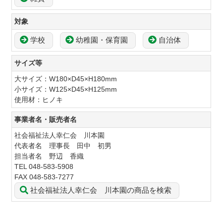
対象
学校
幼稚園・保育園
自治体
サイズ等
大サイズ：W180×D45×H180mm
小サイズ：W125×D45×H125mm
使用材：ヒノキ
事業者名・販売者名
社会福祉法人幸仁会 川本園
代表者名 理事長 田中 初男
担当者名 野辺 香織
TEL 048-583-5908
FAX 048-583-7277
社会福祉法人幸仁会 川本園の商品を検索