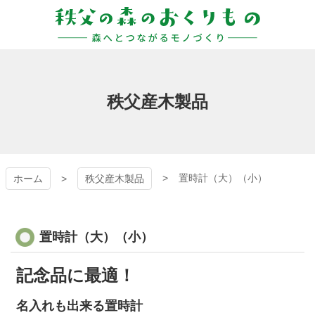
コ
ン
テ
ン
秩父の森のおくりも
ツ
本
の
文
秩父産木製品
へ
ス
キ
ッ
プ
置時計（大）（小）
ホーム
秩父産木製品
置時計（大）（小）
記念品に最適！
名入れも出来る置時計