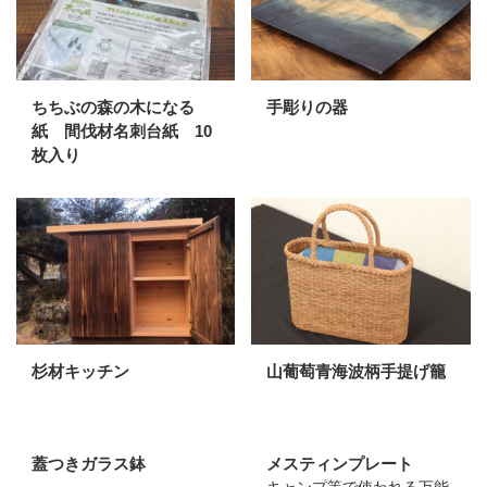
ちちぶの森の木になる
手彫りの器
紙 間伐材名刺台紙 10
枚入り
杉材キッチン
山葡萄青海波柄手提げ籠
蓋つきガラス鉢
メスティンプレート
キャンプ等で使われる万能