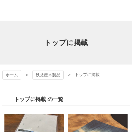
コ
ン
テ
ン
秩父の森のおくりも
ツ
本
の
文
トップに掲載
へ
ス
キ
ッ
プ
トップに掲載
ホーム
秩父産木製品
トップに掲載 の一覧