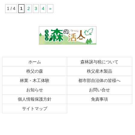
1 / 4
1
2
3
4
»
コ
ペ
ン
ー
テ
ジ
ン
の
ツ
先
本
頭
文
へ
の
戻
ホーム
森林譲与税について
先
る
秩父の森
秩父産木製品
頭
へ
林業・木工体験
都市部自治体の皆様へ
戻
お知らせ
お問い合せ
る
個人情報保護方針
免責事項
サイトマップ