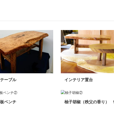
テーブル
インテリア置台
板ベンチ
柚子胡椒（秩父の香り） 9