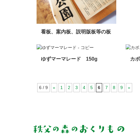
看板、案内板、説明版板等の板
ゆずマーマレード 150g
カボ
6 / 9
«
1
2
3
4
5
6
7
8
9
»
コ
ペ
ン
ー
テ
ジ
ン
の
ツ
先
本
頭
文
へ