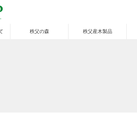
て
秩父の森
秩父産木製品