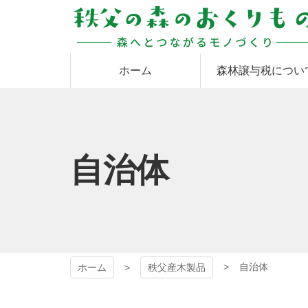
コ
ン
テ
ン
秩父の森のおくりも
ツ
ホーム
森林譲与税につい
本
文
の
へ
ス
キ
ッ
自治体
プ
自治体
ホーム
秩父産木製品